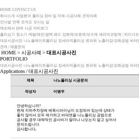
HOME
CONTACT US
회사소개
사업분야
폴리싱 장비 및 자재
시공사례
견적의뢰
인사말
연혁
조직도
오시는 길
제조에서 판매
시공
카타로그
폴리싱기
청소기
메탈/레진/광택 패드
강화제/보호제/보수재
세라믹코팅제 / 하드너
대표시공사진
나노플레이트폴리싱
킹세라믹폴리싱
퀸파워
노출마감/강화공법
바닥
견적 / 제품문의
HOME > 시공사례 >
대표시공사진
PORTFOLIO
대표시공사진
나노플레이트폴리싱
킹세라믹폴리싱
퀸파워
노출마감/강화공법
바닥
Applications
/ 대표시공사진
제목
나노폴리싱 시공문의
작성자
이병우
안녕하십니까?
현재 지하주차장에 에폭시라이닝이 도장되어 있는데 상태가
좋치 않아서 모두 제거하고 바닥면을 나노폴리싱 공법으로
공사할 경우 대략적인 공사비가 얼마나 나오는지 알고 싶어서
문의드립니다.
감사합니다,